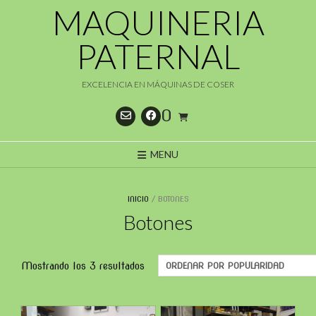
Saltar
MAQUINERIA
al
contenido
PATERNAL
EXCELENCIA EN MÁQUINAS DE COSER
0
MENU
INICIO
/ BOTONES
Botones
Ordenado
Mostrando los 3 resultados
por
popularidad