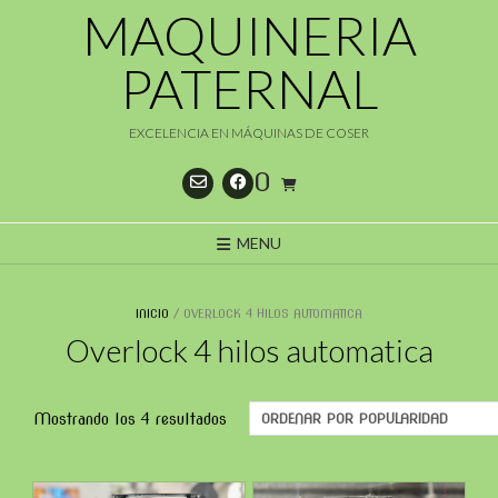
Saltar
MAQUINERIA
al
contenido
PATERNAL
EXCELENCIA EN MÁQUINAS DE COSER
0
MENU
INICIO
/ OVERLOCK 4 HILOS AUTOMATICA
Overlock 4 hilos automatica
Ordenado
Mostrando los 4 resultados
por
popularidad