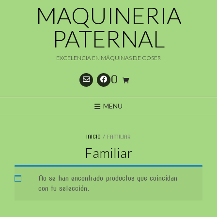
Saltar
MAQUINERIA
al
contenido
PATERNAL
EXCELENCIA EN MÁQUINAS DE COSER
0
MENU
INICIO
/ FAMILIAR
Familiar
No se han encontrado productos que coincidan
con tu selección.