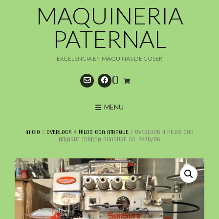
Saltar
MAQUINERIA
al
contenido
PATERNAL
EXCELENCIA EN MÁQUINAS DE COSER
0
MENU
INICIO
/
OVERLOCK 4 HILOS CON ATRAQUE
/ OVERLOCK 4 HILOS CON
ATRAQUE MARCA SUNSURE SS-747D/BK