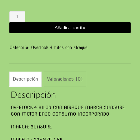
OVERLOCK
4
HILOS
Añadir al carrito
CON
ATRAQUE
MARCA
Categoría:
Overlock 4 hilos con atraque
SUNSURE
SS-
747D/BK
cantidad
Descripción
Valoraciones (0)
Descripción
OVERLOCK 4 HILOS CON ATRAQUE MARCA SUNSURE
CON MOTOR BAJO CONSUMO INCORPORADO
MARCA: SUNSURE
MODELO : SS-747D / BK