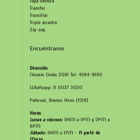
Tapa costura
Transfer
Trensillar
Triple arrastre
Zig-zag
Encuéntranos
Dirección
Nicasio Oroño 2061 Tel. 4584-8160
Whatsapp: 11 5037 3020
Paternal, Buenos Aires (1216)
Horas
Lunes a viernes:
9AM a 1PM y 2PM a
6PM
Sábado:
9AM a 1PM –
A partir de
Marzo