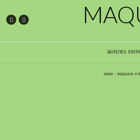
Saltar
MAQU
al
contenido
QUIENES SOM
INICIO
/
OVERLOCK 4 H