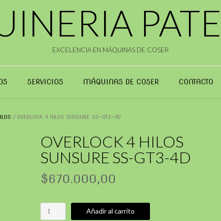
INERIA PAT
EXCELENCIA EN MÁQUINAS DE COSER
OS
SERVICIOS
MÁQUINAS DE COSER
CONTACTO
ILOS
/ OVERLOCK 4 HILOS SUNSURE SS-GT3-4D
OVERLOCK 4 HILOS
SUNSURE SS-GT3-4D
$
670.000,00
OVERLOCK
Añadir al carrito
4