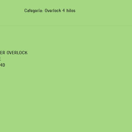
HILOS
SUNSURE
Categoría:
Overlock 4 hilos
SS-
GT3-
4D
cantidad
ER OVERLOCK
E
-4D