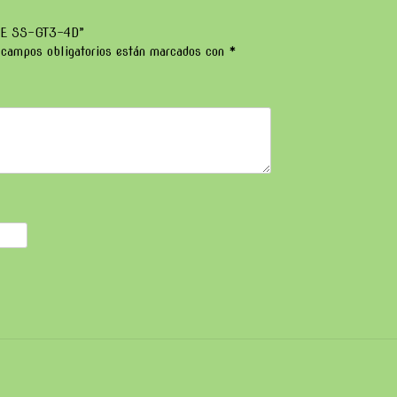
RE SS-GT3-4D”
 campos obligatorios están marcados con
*